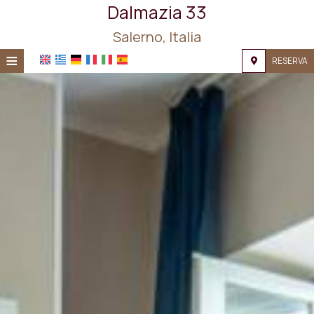
Dalmazia 33
Salerno, Italia
≡
RESERVA
HOME
UBICACIÓN
ALOJAMIENTO
INSTALACIONES
GALERÍA